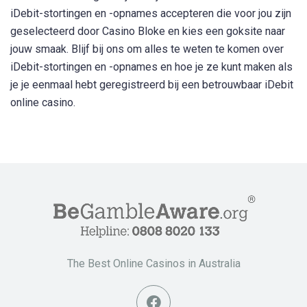
iDebit-stortingen en -opnames accepteren die voor jou zijn
geselecteerd door Casino Bloke en kies een goksite naar
jouw smaak. Blijf bij ons om alles te weten te komen over
iDebit-stortingen en -opnames en hoe je ze kunt maken als
je je eenmaal hebt geregistreerd bij een betrouwbaar iDebit
online casino.
The Best Online Casinos in Australia