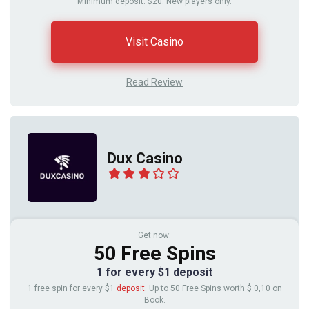
Minimum deposit: $20. New players only.
Visit Casino
Read Review
Dux Casino
Get now:
50 Free Spins
1 for every $1 deposit
1 free spin for every $1
deposit
. Up to 50 Free Spins worth $ 0,10 on
Book.