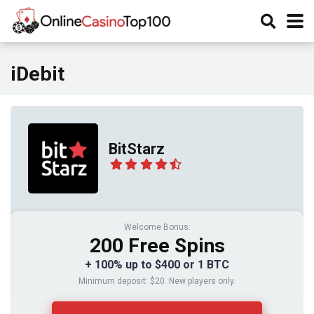
iDebit
BitStarz
Welcome Bonus:
200 Free Spins
+ 100% up to $400 or 1 BTC
Minimum deposit: $20. New players only.