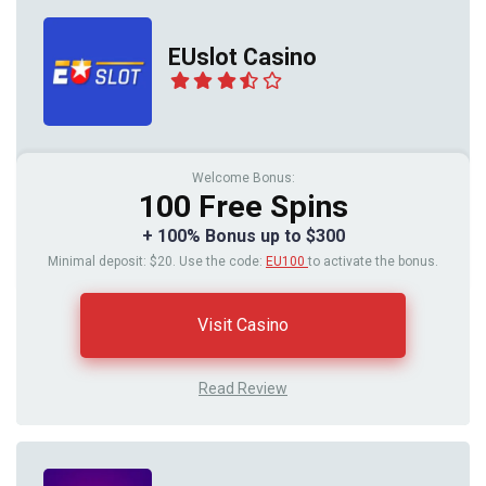
EUslot Casino
Welcome Bonus:
100 Free Spins
+ 100% Bonus up to $300
Minimal deposit: $20. Use the code:
EU100
to activate the bonus.
Visit Casino
Read Review