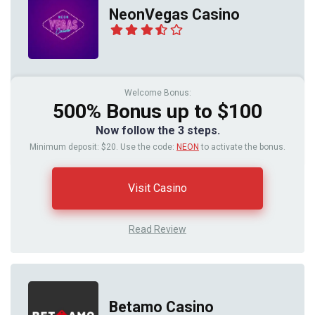
NeonVegas Casino
Welcome Bonus:
500% Bonus up to $100
Now follow the 3 steps.
Minimum deposit: $20. Use the code:
NEON
to activate the bonus.
Visit Casino
Read Review
Betamo Casino