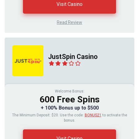
Visit Casino
Read Review
JustSpin Casino
Welcome Bonus:
600 Free Spins
+ 100% Bonus up to $500
The Minimum Deposit: $20. Use the code:
BONUS21
to activate the
bonus.
Visit Casino