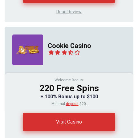
Read Review
Cookie Casino
Welcome Bonus:
220 Free Spins
+ 100% Bonus up to $100
Minimal
deposit
$20.
Visit Casino