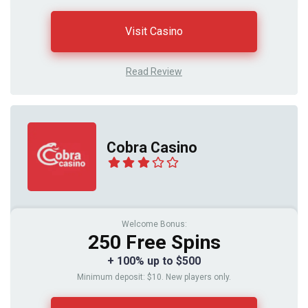
Visit Casino
Read Review
Cobra Casino
Welcome Bonus:
250 Free Spins
+ 100% up to $500
Minimum deposit: $10. New players only.